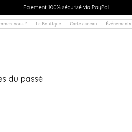
Paiement 100% sécurisé via PayPal
ommes-nous ?
La Boutique
Carte cadeau
Événements 
res du passé