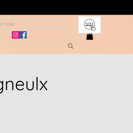
à venir
gneulx