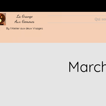
La Grange
Qui s
Aux Gemmes
By l'Atelier aux deux Visages
March