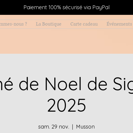
Paiement 100% sécurisé via PayPal
ommes-nous ?
La Boutique
Carte cadeau
Événements 
é de Noel de Si
2025
sam. 29 nov.
  |  
Musson