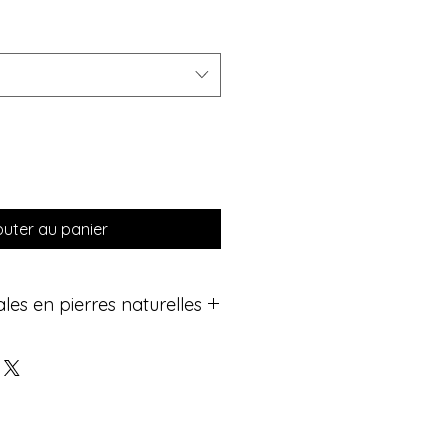
outer au panier
les en pierres naturelles
es en pierres semi-précieuses
 en lithothérapie pour leurs
nt un véritable allié bien-être.
du bracelet :