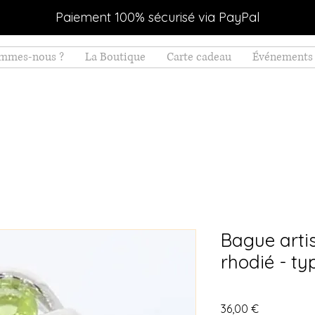
Paiement 100% sécurisé via PayPal
ommes-nous ?
La Boutique
Carte cadeau
Événements 
Bague arti
rhodié - ty
Prix
36,00 €