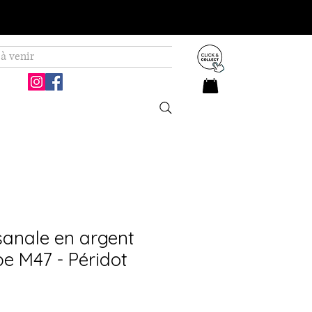
à venir
sanale en argent
pe M47 - Péridot