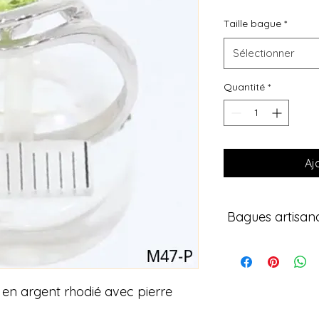
Taille bague
*
Sélectionner
Quantité
*
Aj
Bagues artisana
Découvrez nos bagu
naturelles reconnues
vertus. Ces bagues so
 en argent rhodié avec pierre
💎 Caractéristiques 