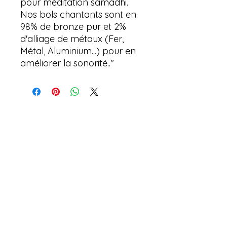
pour méditation samadhi.
Nos bols chantants sont en
98% de bronze pur et 2%
d'alliage de métaux (Fer,
Métal, Aluminium...) pour en
améliorer la sonorité.."
Aucun avis pour le moment
Partagez votre expérience, soyez le
premier à laisser un avis.
Laisser un avis
L'atelier aux deux visages