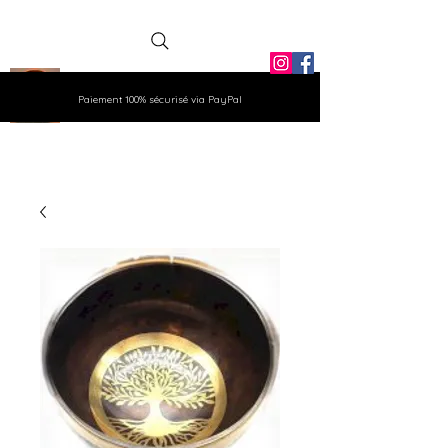
La Grange
Paiement 100% sécurisé via PayPal
Aux Gemmes