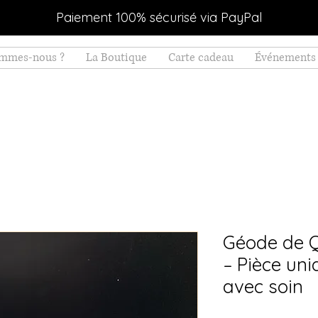
Paiement 100% sécurisé via PayPal
ommes-nous ?
La Boutique
Carte cadeau
Événements 
Géode de Q
– Pièce uni
avec soin