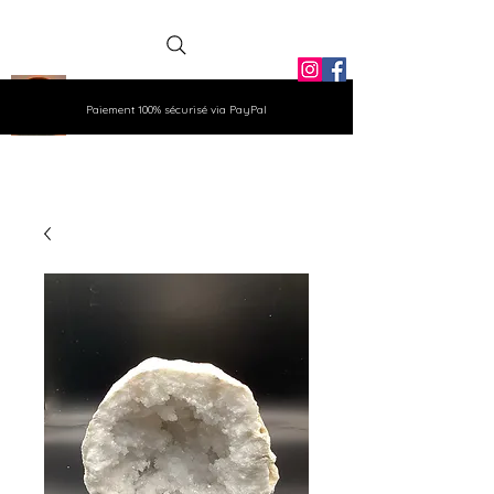
La Grange
Paiement 100% sécurisé via PayPal
Aux Gemmes