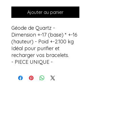
Ajouter au panier
Géode de Quartz -
Dimension +-17 (base) * +-16
(hauteur) - Poid +-2.100 kg
Idéal pour purifier et
recharger vos bracelets.
- PIECE UNIQUE -
Aucun avis pour le moment
Partagez votre expérience, soyez le
premier à laisser un avis.
Laisser un avis