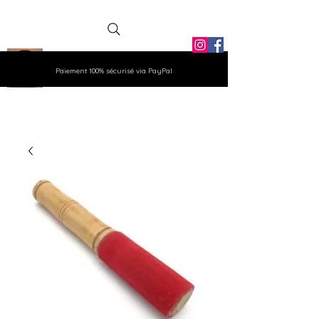
La Grange
Paiement 100% sécurisé via PayPal
Aux Gemmes