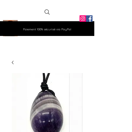
La Grange
Paiement 100% sécurisé via PayPal
Aux Gemmes