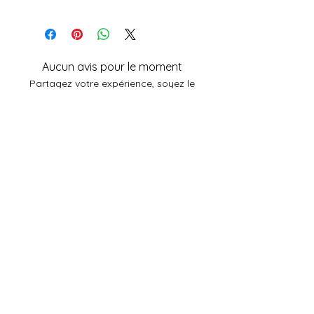
🌟 Bienfaits de l'améthyste :
Apaise l'esprit et réduit l'anxiété.
Aucun avis pour le moment
Favorise l'équilibre émotionnel.
Partagez votre expérience, soyez le
premier à laisser un avis.
Facilite l'endormissement et apaise
vos nuits.
Laisser un avis
L'atelier aux deux visages
Magaly & Francis Dardenne
Rue du pont 50 à B-6780 Messancy
info@lagrangeauxgemmes.be
+32.498.46.38.04
N° BCE : BE0742931611