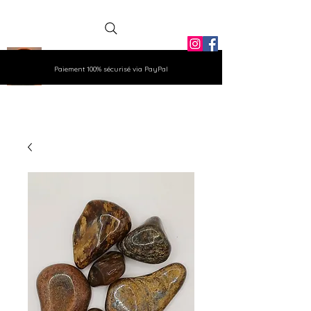
La Grange
Paiement 100% sécurisé via PayPal
Aux Gemmes