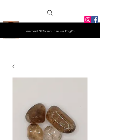
La Grange
Paiement 100% sécurisé via PayPal
Aux Gemmes