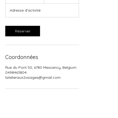
5
m
Adresse d'activité
i
n
Réserver
Coordonnées
Rue du Pont 50, 6780 Messancy, Belgium
0498463804
latelieraux2visages@gmail.com
L'atelier aux deux visages