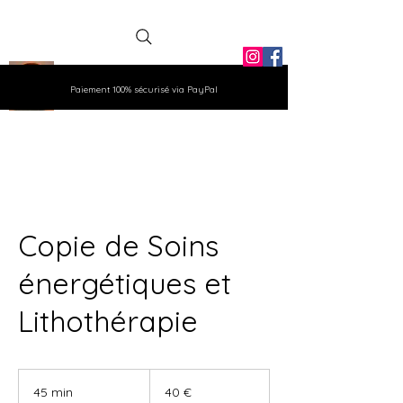
La Grange
Paiement 100% sécurisé via PayPal
Aux Gemmes
Copie de Soins
énergétiques et
Lithothérapie
40
euros
45 min
4
40 €