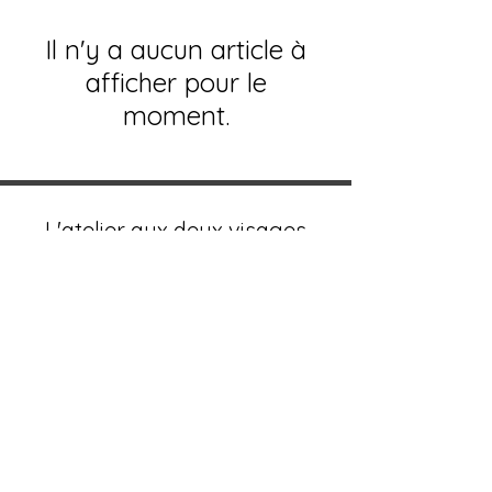
Il n'y a aucun article à
afficher pour le
moment.
L'atelier aux deux visages
Magaly & Francis Dardenne
Rue du pont 50 à B-6780 Messancy
info@lagrangeauxgemmes.be
+32.498.46.38.04
N° BCE : BE0742931611
© 2024 par L'atelier aux deux visages. Créé avec
Wix.com