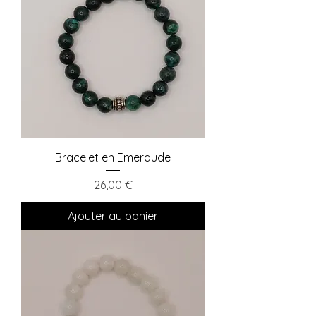
Bracelet en Emeraude
Prix
26,00 €
Ajouter au panier