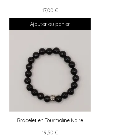
Prix
17,00 €
Ajouter au panier
Bracelet en Tourmaline Noire
Prix
19,50 €