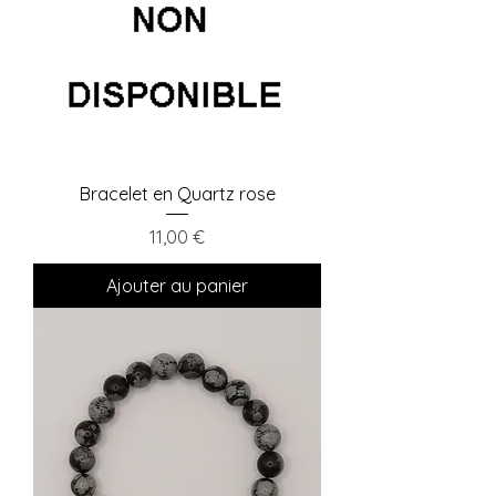
Bracelet en Quartz rose
Prix
11,00 €
Ajouter au panier