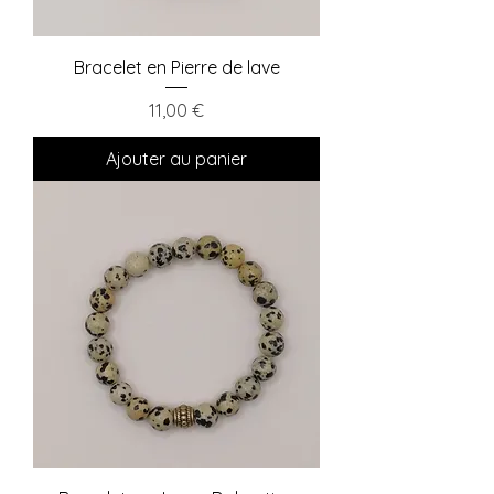
Bracelet en Pierre de lave
Prix
11,00 €
Ajouter au panier