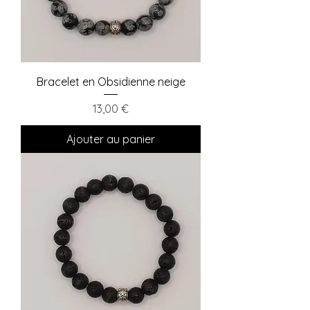
Bracelet en Obsidienne neige
Prix
13,00 €
Ajouter au panier