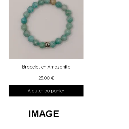
Bracelet en Amazonite
Prix
23,00 €
Ajouter au panier