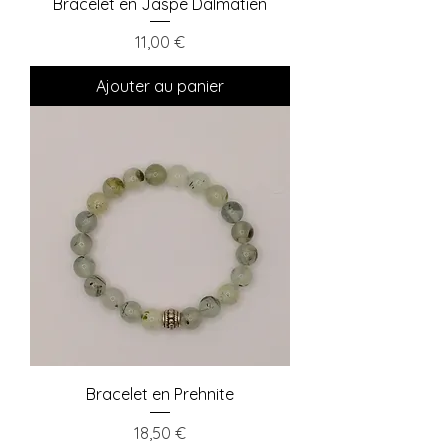
Bracelet en Jaspe Dalmatien
Prix
11,00 €
Ajouter au panier
Bracelet en Prehnite
Prix
18,50 €