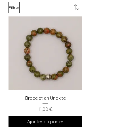
Filtrer
Bracelet en Unakite
Prix
11,00 €
Ajouter au panier