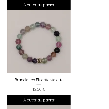
Ajouter au panier
Bracelet en Fluorite violette
Prix
12,50 €
Ajouter au panier