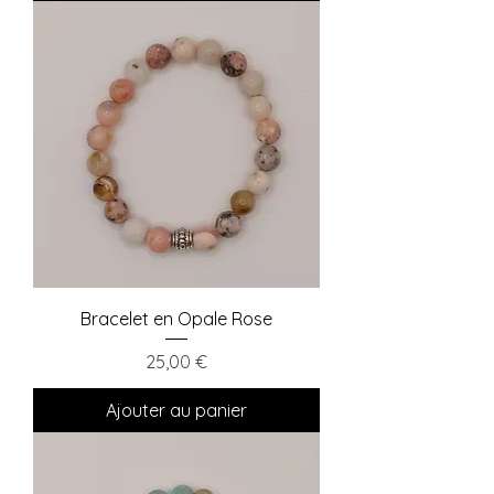
Bracelet en Opale Rose
Prix
25,00 €
Ajouter au panier