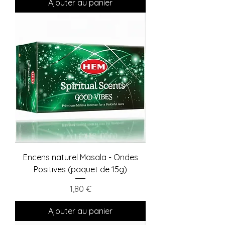
Ajouter au panier
Encens naturel Masala - Ondes
Positives (paquet de 15g)
Prix
1,80 €
Ajouter au panier