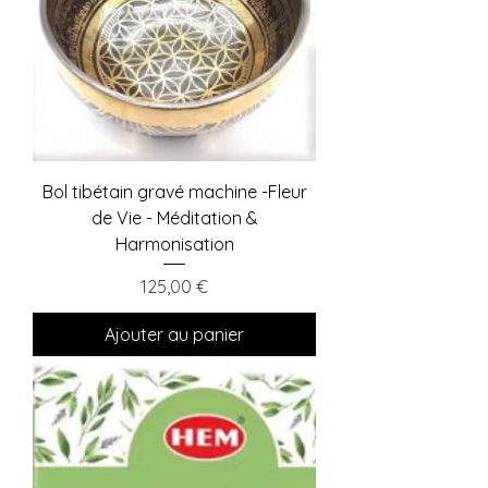
Bol tibétain gravé machine -Fleur
de Vie - Méditation &
Harmonisation
Prix
125,00 €
Ajouter au panier