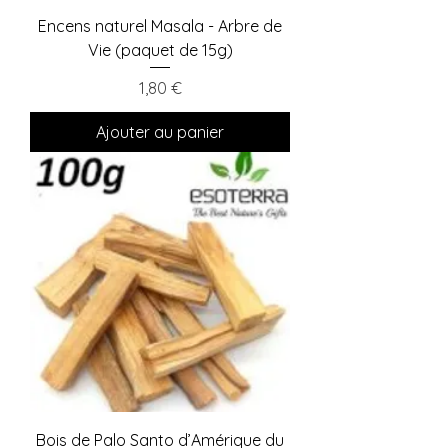
Encens naturel Masala - Arbre de
Vie (paquet de 15g)
Prix
1,80 €
Ajouter au panier
Bois de Palo Santo d’Amérique du