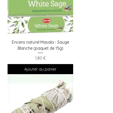
Encens naturel Masala - Sauge
Blanche (paquet de 15g)
Prix
1,80 €
Ajouter au panier