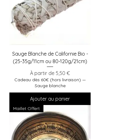
Sauge Blanche de Californie Bio -
(25-35g/11cm ou 80-120g/21cm)
Prix promotionnel
À partir de
5,50 €
Cadeau dès 60€ (hors livraison) —
Sauge blanche
Ajouter au panier
Maillet Offert