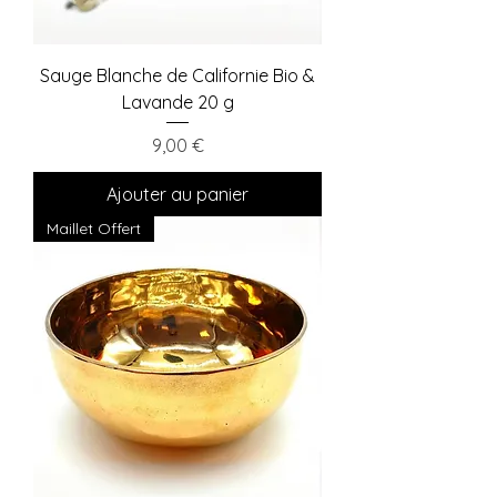
Sauge Blanche de Californie Bio &
Lavande 20 g
Prix
9,00 €
Ajouter au panier
Maillet Offert