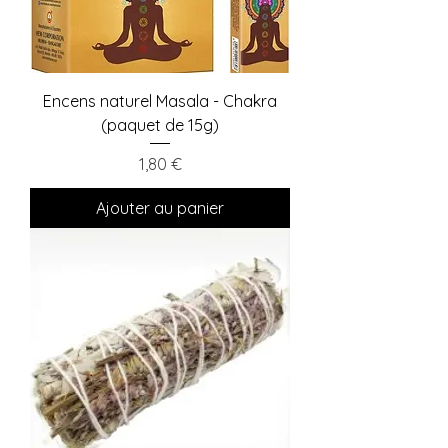
Encens naturel Masala - Chakra
(paquet de 15g)
Prix
1,80 €
Ajouter au panier