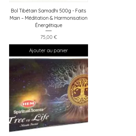
Bol Tibétain Samadhi 500g - Faits
Main – Méditation & Harmonisation
Énergétique
Prix
75,00 €
Ajouter au panier