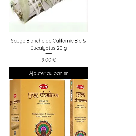
Sauge Blanche de Californie Bio &
Eucalyptus 20 g
Prix
9,00 €
Ajouter au panier