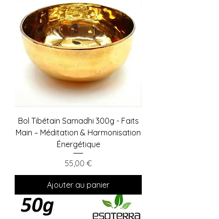
Bol Tibétain Samadhi 300g - Faits
Main – Méditation & Harmonisation
Énergétique
Prix
55,00 €
Ajouter au panier