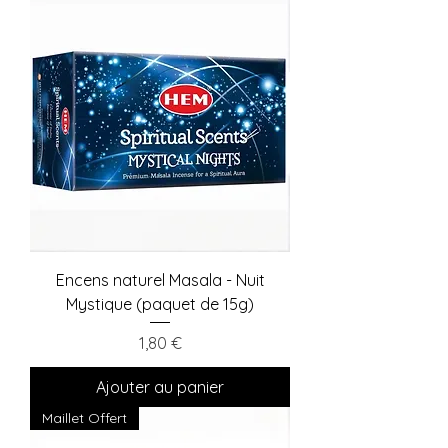
Encens naturel Masala - Nuit
Mystique (paquet de 15g)
Prix
1,80 €
Ajouter au panier
Maillet Offert