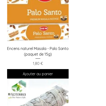
Encens naturel Masala - Palo Santo
(paquet de 15g)
Prix
1,80 €
Ajouter au panier