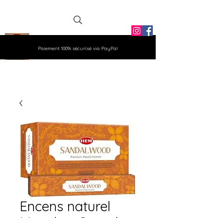
La Grange
Paiement 100% sécurisé via PayPal
Aux Gemmes
Encens naturel