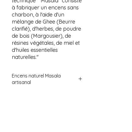
technique “ Masala” consiste
à fabriquer un encens sans
charbon, à l'aide d'un
mélange de Ghee (Beurre
clarifié), d'herbes, de poudre
de bois (Margousier), de
résines végétales, de miel et
d'huiles essentielles
naturelles."
Encens naturel Masala
artisanal
Découvrez nos encens naturels
Masala, fabriqués à la main selon la
tradition indienne. Composés
d’ingrédients 100 % naturels, ils
Aucun avis pour le moment
diffusent des senteurs profondes et
Partagez votre expérience, soyez le
apaisantes, idéales pour la
premier à laisser un avis.
méditation, la relaxation ou le