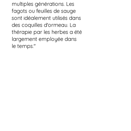
multiples générations. Les
fagots ou feuilles de sauge
sont idéalement utilisés dans
des coquilles d'ormeau. La
thérapie par les herbes a été
largement employée dans
le temps."
Sauge Blanche Bio de
Californie
Découvrez notre sauge blanche de
Californie 100 % naturelle et
certifiée bio, reconnue pour ses
puissantes propriétés purifiantes.
Aucun avis pour le moment
Utilisée depuis des siècles dans les
Partagez votre expérience, soyez le
rituels amérindiens, elle est idéale
premier à laisser un avis.
pour nettoyer les énergies
négatives d’un lieu, d’un objet, d’une