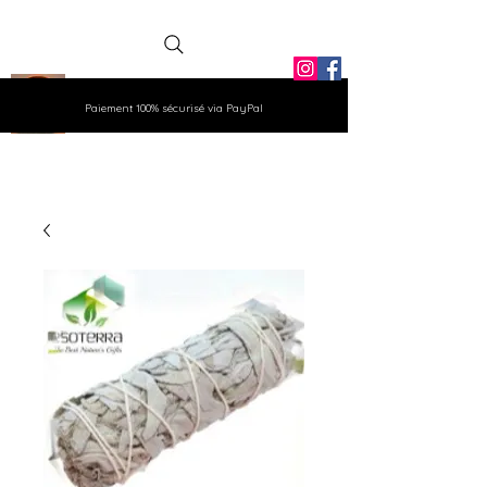
La Grange
Paiement 100% sécurisé via PayPal
Aux Gemmes