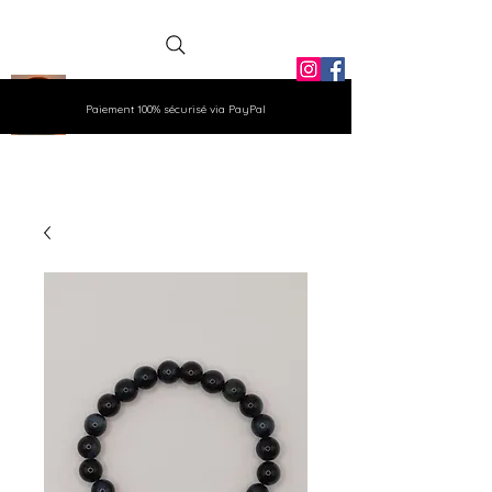
La Grange
Paiement 100% sécurisé via PayPal
Aux Gemmes