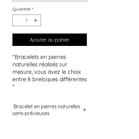
Quantité
*
Ajouter au panier
"Bracelets en pierres
naturelles réalisés sur
mesure, vous avez le choix
entre 8 breloques différentes
"
Bracelet en pierres naturelles
semi-précieuses
Découvrez nos bracelets en pierres
semi-précieuses naturelles
reconnues en lithothérapie pour