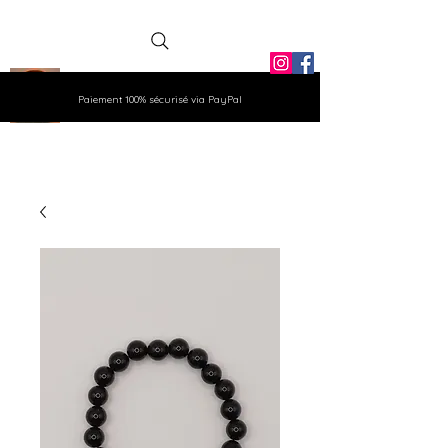
La Grange
Paiement 100% sécurisé via PayPal
Aux Gemmes