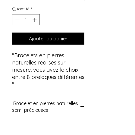
Quantité
*
Ajouter au panier
"Bracelets en pierres
naturelles réalisés sur
mesure, vous avez le choix
entre 8 breloques différentes
"
Bracelet en pierres naturelles
semi-précieuses
Découvrez nos bracelets en pierres
semi-précieuses naturelles
reconnues en lithothérapie pour