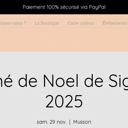
Paiement 100% sécurisé via PayPal
ommes-nous ?
La Boutique
Carte cadeau
Événements 
é de Noel de Si
2025
sam. 29 nov.
  |  
Musson