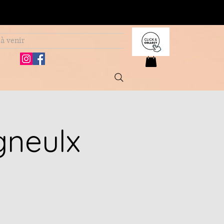
à venir
gneulx