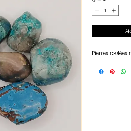
Aj
Pierres roulées 
Découvrez nos pierre
semi-précieuses, i
quotidien. Leur tail
en poche, dans vot
sur la peau, pour bé
énergétiques. Un véri
puissant.
💎 Caractéristiques 
• Pierres 100 % natu
• Taille compacte de
transporter