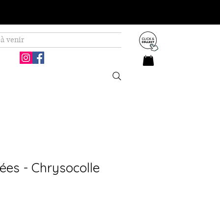
à venir
lées - Chrysocolle