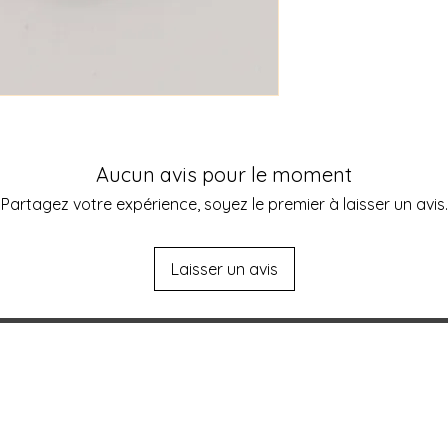
• Variété de pierres
• Polissage doux et f
• Livrées dans un p
offrir
✨ Pourquoi choisir
Basés à Messancy -
sommes passionnés p
énergies. Nous séle
Aucun avis pour le moment
pour son authentici
vos pierres roulées 
Partagez votre expérience, soyez le premier à laisser un avis.
Belgique, au Luxemb
📦 Livraison rapide 
100 % sécurisé
Laisser un avis
📞 Besoin d’un conse
Contactez-nous pour 
vos besoins énergét
📧 info@lagrangea
L'atelier aux deux
Magaly & Francis 
visages
La Grange aux Gemm
Visages)
Magaly & Francis Dardenne
Rue du pont 50 à B-6780 Messancy