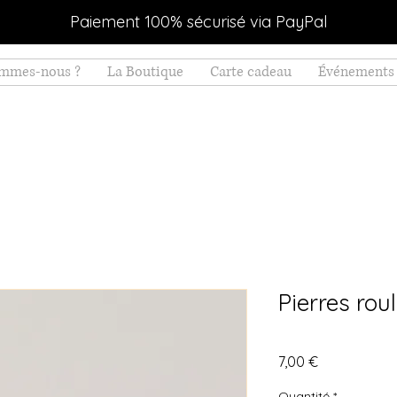
Paiement 100% sécurisé via PayPal
ommes-nous ?
La Boutique
Carte cadeau
Événements 
Pierres rou
Prix
7,00 €
Quantité
*