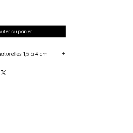
outer au panier
naturelles 1,5 à 4 cm
s roulées en pierres naturelles
déales pour vous accompagner au
le permet de les garder facilement
re soutien-gorge ou même collées
néficier en continu de leurs vertus
table allié bien-être discret et
des pierres roulées :
relles, qualité premium
 1,5 à 4 cm – faciles à