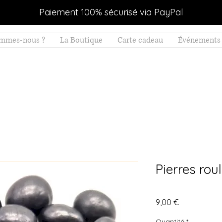
Paiement 100% sécurisé via PayPal
ommes-nous ?
La Boutique
Carte cadeau
Événements 
Pierres rou
Prix
9,00 €
Quantité
*