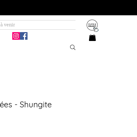
à venir
lées - Shungite