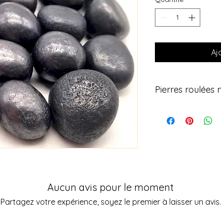
Aj
Pierres roulées 
Découvrez nos pierre
semi-précieuses, i
quotidien. Leur tail
en poche, dans vot
sur la peau, pour bé
énergétiques. Un véri
puissant.
💎 Caractéristiques 
Aucun avis pour le moment
• Pierres 100 % natu
Partagez votre expérience, soyez le premier à laisser un avis.
• Taille compacte de
transporter