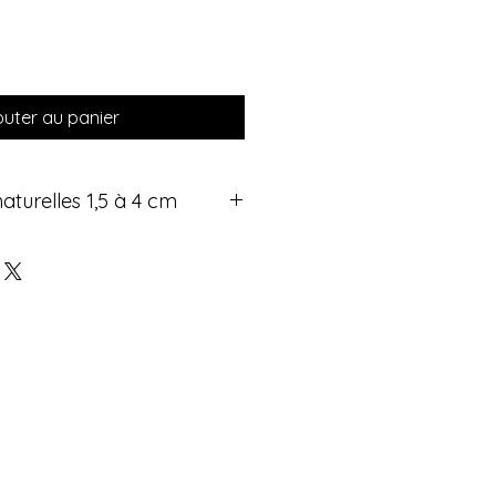
outer au panier
naturelles 1,5 à 4 cm
s roulées en pierres naturelles
déales pour vous accompagner au
le permet de les garder facilement
re soutien-gorge ou même collées
néficier en continu de leurs vertus
table allié bien-être discret et
des pierres roulées :
relles, qualité premium
 1,5 à 4 cm – faciles à