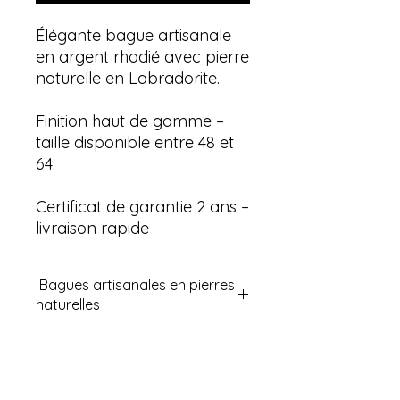
Élégante bague artisanale
en argent rhodié avec pierre
naturelle en Labradorite.
Finition haut de gamme –
taille disponible entre 48 et
64.
Certificat de garantie 2 ans –
livraison rapide
Bagues artisanales en pierres
naturelles
Découvrez nos bagues en pierres
semi-précieuses naturelles
reconnues en lithothérapie pour
leurs vertus. Ces bagues sont un