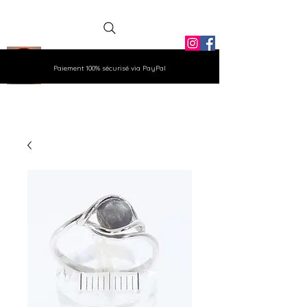
La Grange
Paiement 100% sécurisé via PayPal
Aux Gemmes