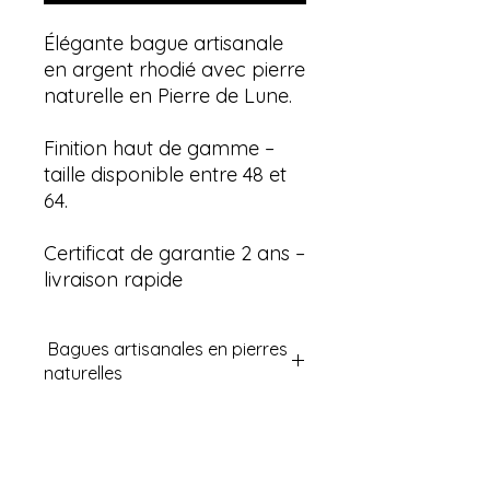
Élégante bague artisanale
en argent rhodié avec pierre
naturelle en Pierre de Lune.
Finition haut de gamme –
taille disponible entre 48 et
64.
Certificat de garantie 2 ans –
livraison rapide
Bagues artisanales en pierres
naturelles
Découvrez nos bagues en pierres
semi-précieuses naturelles
reconnues en lithothérapie pour
leurs vertus. Ces bagues sont un