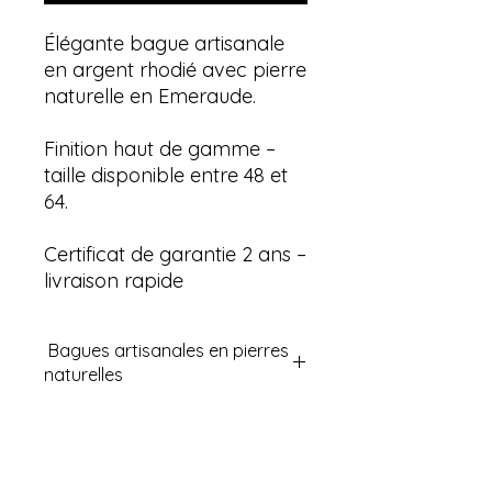
Élégante bague artisanale
en argent rhodié avec pierre
naturelle en Emeraude.
Finition haut de gamme –
taille disponible entre 48 et
64.
Certificat de garantie 2 ans –
livraison rapide
Bagues artisanales en pierres
naturelles
Découvrez nos bagues en pierres
semi-précieuses naturelles
reconnues en lithothérapie pour
leurs vertus. Ces bagues sont un