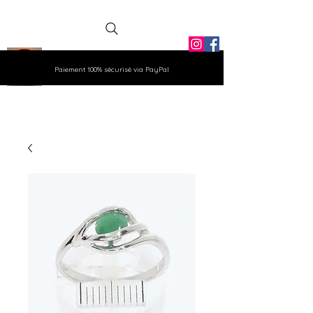
La Grange
Paiement 100% sécurisé via PayPal
Aux Gemmes