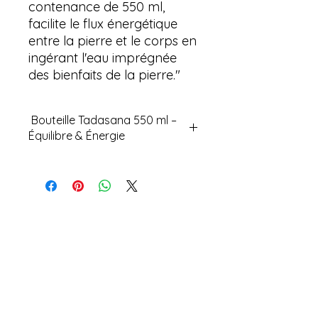
contenance de 550 ml,
facilite le flux énergétique
entre la pierre et le corps en
ingérant l'eau imprégnée
des bienfaits de la pierre."
Bouteille Tadasana 550 ml –
Équilibre & Énergie
Découvrez notre bouteille
Tadasana 550 ml, élégante et
inspirante, conçue pour vous
accompagner dans votre routine
Aucun avis pour le moment
bien-être. Elle allie esthétisme,
Partagez votre expérience, soyez le
conscience écologique et intention
premier à laisser un avis.
énergétique pour vous aider à
rester hydraté en pleine conscience.
Un véritable allié bien-être au
Laisser un avis
quotidien.
💎 Caractéristiques de la bouteille :