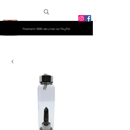
La Grange
Paiement 100% sécurisé via PayPal
Aux Gemmes