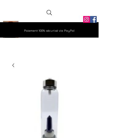
La Grange
Paiement 100% sécurisé via PayPal
Aux Gemmes