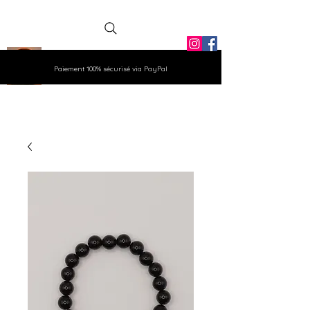
La Grange
Paiement 100% sécurisé via PayPal
Aux Gemmes