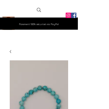
La Grange
Paiement 100% sécurisé via PayPal
Aux Gemmes