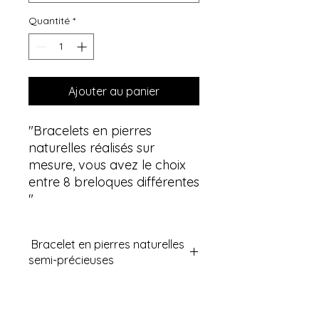
Quantité
*
Ajouter au panier
"Bracelets en pierres
naturelles réalisés sur
mesure, vous avez le choix
entre 8 breloques différentes
"
Bracelet en pierres naturelles
semi-précieuses
Découvrez nos bracelets en pierres
semi-précieuses naturelles
reconnues en lithothérapie pour