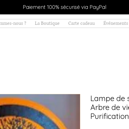
Paiement 100% sécurisé via PayPal
ommes-nous ?
La Boutique
Carte cadeau
Événements 
Lampe de s
Arbre de vi
Purificati