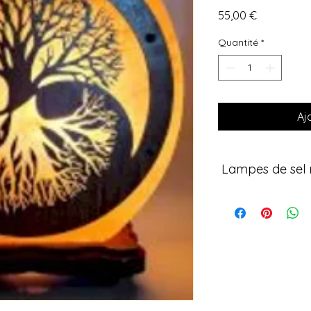
Prix
55,00 €
Quantité
*
Aj
Lampes de sel n
Découvrez nos lampes
taillées à la main. 
soins énergétiques p
créent une atmosphè
naturellement l’air a
être pour votre intéri
💎 Caractéristiques 
• Sel 100 % naturel 