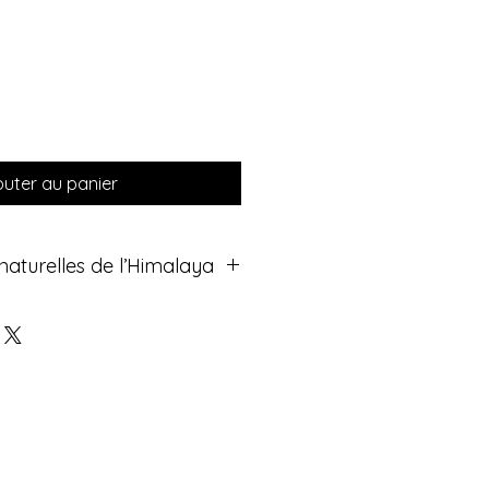
outer au panier
aturelles de l’Himalaya
 de sel en pierre naturelle,
Reconnues en lithothérapie et en
our leurs bienfaits, ces lampes
re apaisante et purifient
mbiant. Un véritable allié bien-
eur.
de la lampe :
de l’Himalaya