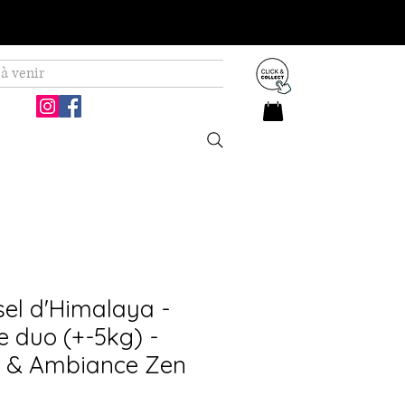
à venir
el d'Himalaya -
e duo (+-5kg) -
on & Ambiance Zen