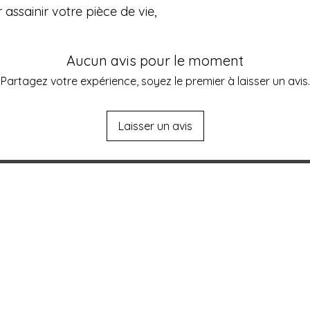
• Chaque lampe est u
assainir votre pièce de vie,
main
• Support en bois m
• Fournie avec amp
Aucun avis pour le moment
• Livrée dans un em
✨ Pourquoi choisir
Partagez votre expérience, soyez le premier à laisser un avis.
Basés à Messancy -
sommes passionnés p
énergies. Nous séle
Laisser un avis
de sel authentique
votre lampe de sel 
Belgique, au Luxemb
📦 Livraison rapide 
L'atelier aux deux
100 % sécurisé
visages
📞 Besoin d’un conse
Contactez-nous pour
Magaly & Francis Dardenne
votre espace ou vos
Rue du pont 50 à B-6780 Messancy
📧 info@lagrangea
info@lagrangeauxgemmes.be
Magaly & Francis 
La Grange aux Gemm
+32.498.46.38.04
Visages)
N° BCE : BE0742931611