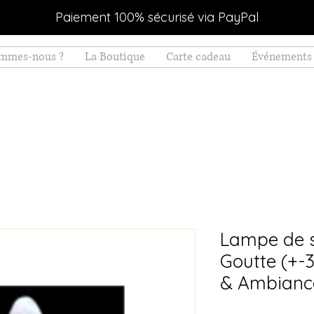
Paiement 100% sécurisé via PayPal
ommes-nous ?
La Boutique
Carte cadeau
Événements 
Lampe de s
Goutte (+-3
& Ambianc