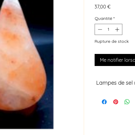
Prix
37,00 €
Quantité
*
Rupture de stock
Me notifier lors
Lampes de sel n
Découvrez nos lampes
taillées à la main. 
soins énergétiques p
créent une atmosphè
naturellement l’air a
être pour votre intéri
💎 Caractéristiques 