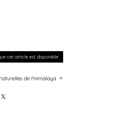
que cet article est disponible
aturelles de l’Himalaya
 de sel en pierre naturelle,
Reconnues en lithothérapie et en
our leurs bienfaits, ces lampes
re apaisante et purifient
mbiant. Un véritable allié bien-
eur.
de la lampe :