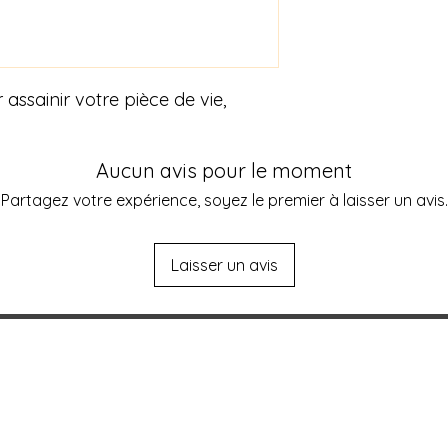
• Sel 100 % naturel 
• Chaque lampe est u
main
• Support en bois m
assainir votre pièce de vie,
• Fournie avec amp
• Livrée dans un em
✨ Pourquoi choisir
Basés à Messancy -
Aucun avis pour le moment
sommes passionnés p
Partagez votre expérience, soyez le premier à laisser un avis.
énergies. Nous séle
de sel authentique
votre lampe de sel 
Laisser un avis
Belgique, au Luxemb
📦 Livraison rapide 
100 % sécurisé
📞 Besoin d’un conse
L'atelier aux deux
Contactez-nous pour
votre espace ou vos
visages
📧 info@lagrangea
Magaly & Francis Dardenne
Magaly & Francis 
Rue du pont 50 à B-6780 Messancy
La Grange aux Gemm