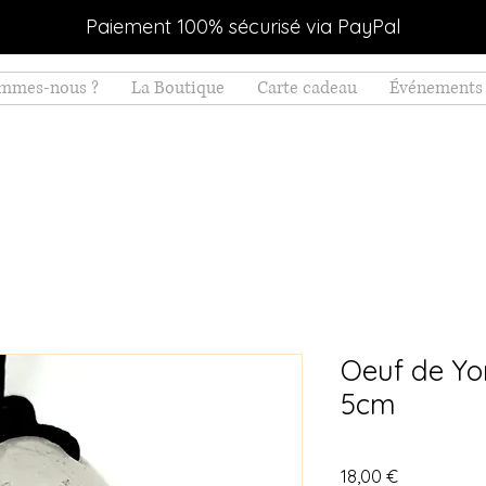
Paiement 100% sécurisé via PayPal
ommes-nous ?
La Boutique
Carte cadeau
Événements 
Oeuf de Yo
5cm
Prix
18,00 €