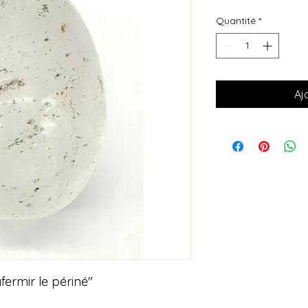
Quantité
*
Aj
fermir le périné"