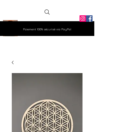
La Grange
Paiement 100% sécurisé via PayPal
Aux Gemmes