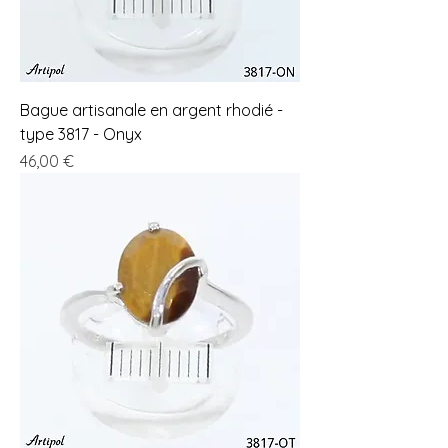
Bague artisanale en argent rhodié -
type 3817 - Onyx
Prix
46,00 €