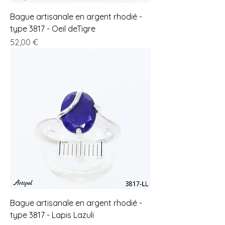
Bague artisanale en argent rhodié -
type 3817 - Oeil deTigre
Prix
52,00 €
Bague artisanale en argent rhodié -
type 3817 - Lapis Lazuli