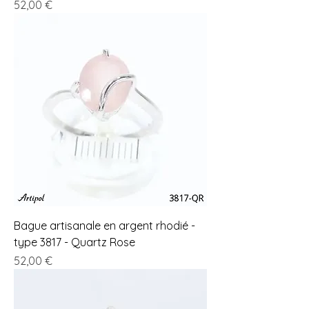
Prix
52,00 €
Bague artisanale en argent rhodié -
type 3817 - Quartz Rose
Prix
52,00 €