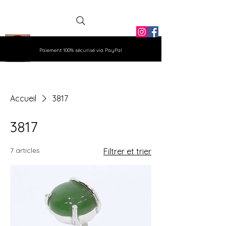
La Grange
Paiement 100% sécurisé via PayPal
Aux Gemmes
Accueil
3817
3817
7 articles
Filtrer et trier