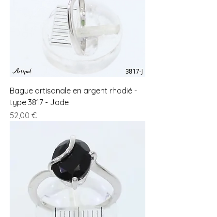
Bague artisanale en argent rhodié -
type 3817 - Jade
Prix
52,00 €