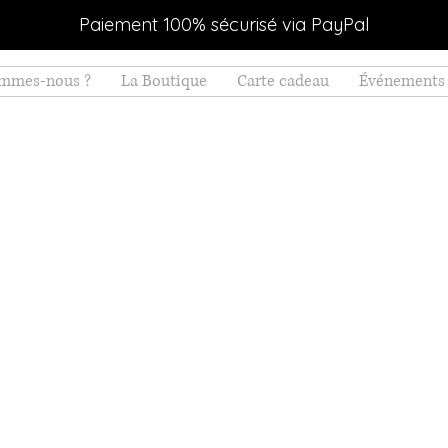
Paiement 100% sécurisé via PayPal
ommes-nous ?
La Boutique
Carte cadeau
Événements 