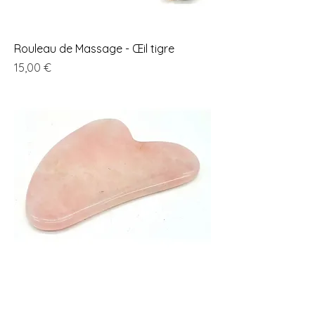
Rouleau de Massage - Œil tigre
Prix
15,00 €
Palme de Massage - Quartz rose 8cm
Prix
15,00 €