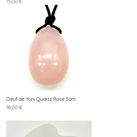
Prix
15,00 €
Oeuf de Yoni Quartz Rose 5cm
Prix
18,00 €