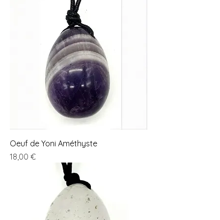
Oeuf de Yoni Améthyste
Prix
18,00 €