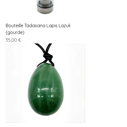
Bouteille Tadasana Lapis Lazuli
(gourde)
Prix
35,00 €