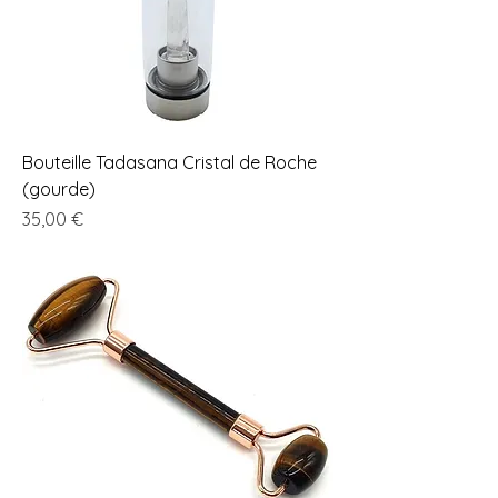
Bouteille Tadasana Cristal de Roche
(gourde)
Prix
35,00 €