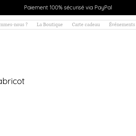
Paiement 100% sécurisé via PayPal
ommes-nous ?
La Boutique
Carte cadeau
Événements 
abricot