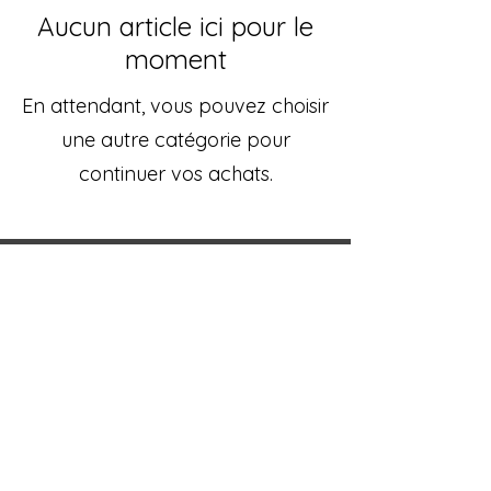
Aucun article ici pour le
moment
En attendant, vous pouvez choisir
une autre catégorie pour
continuer vos achats.
L'atelier aux deux visages
Magaly & Francis Dardenne
Rue du pont 50 à B-6780 Messancy
info@lagrangeauxgemmes.be
+32.498.46.38.04
N° BCE : BE0742931611