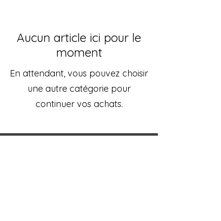
Aucun article ici pour le
moment
En attendant, vous pouvez choisir
une autre catégorie pour
continuer vos achats.
L'atelier aux deux visages
Magaly & Francis Dardenne
Rue du pont 50 à B-6780 Messancy
info@lagrangeauxgemmes.be
+32.498.46.38.04